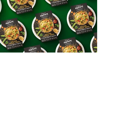
Frédérique Mouly
Directrice artistique I Graphiste freelance